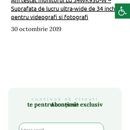
Deschide b
Suprafata de lucru ultra-wide de 34 inch
pentru videografi si fotografi
30 octombrie 2019
continuă să citești
Abonează-te pentru conținut exclusiv