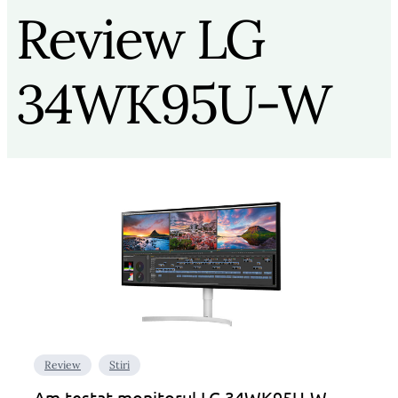
Review LG
34WK95U-W
Review
Stiri
Am testat monitorul LG 34WK95U-W –