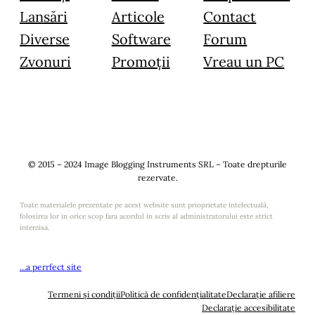
Lansări
Articole
Contact
Diverse
Software
Forum
Zvonuri
Promoții
Vreau un PC
© 2015 – 2024 Image Blogging Instruments SRL – Toate drepturile
rezervate.
Toate materialele prezentate pe acest website sunt prioprietate intelectuală,
folosirea lor in orice scop fara acordul in scris al administratorului este strict
interzisa.
…a perrfect site
Termeni și condiții
Politică de confidențialitate
Declarație afiliere
Declarație accesibilitate