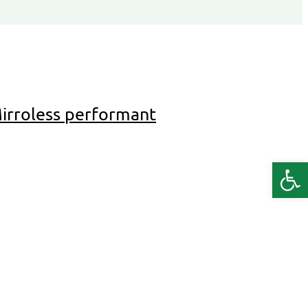
irroless performant
Deschide b