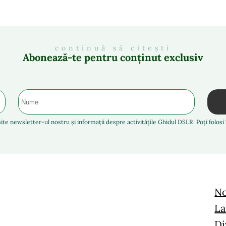
continuă să citești
Abonează-te pentru conținut exclusiv
ite newsletter-ul nostru și informații despre activitățile Ghidul DSLR. Poți folos
No
La
Di