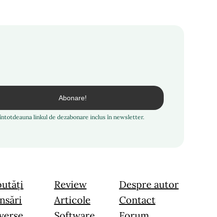
i întotdeauna linkul de dezabonare inclus în newsletter.
utăți
Review
Despre autor
nsări
Articole
Contact
verse
Software
Forum