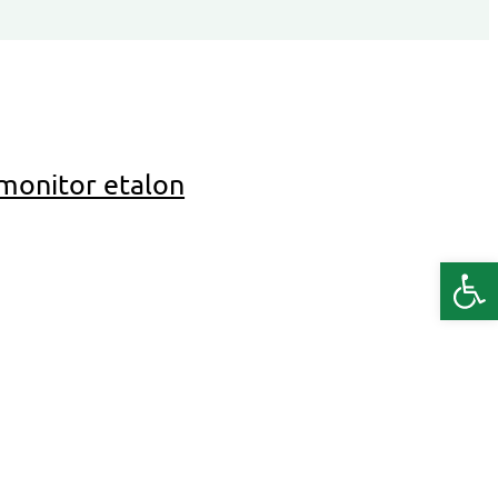
monitor etalon
Deschide b