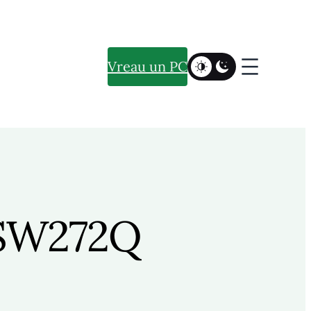
Vreau un PC
 SW272Q