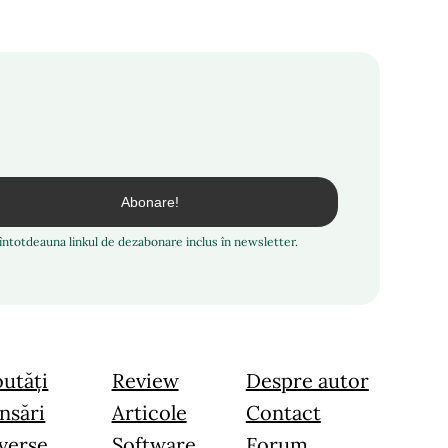
i întotdeauna linkul de dezabonare inclus în newsletter.
utăți
Review
Despre autor
nsări
Articole
Contact
verse
Software
Forum