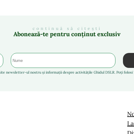
continuă să citești
Abonează-te pentru conținut exclusiv
ite newsletter-ul nostru și informații despre activitățile Ghidul DSLR. Poți folos
No
La
Di