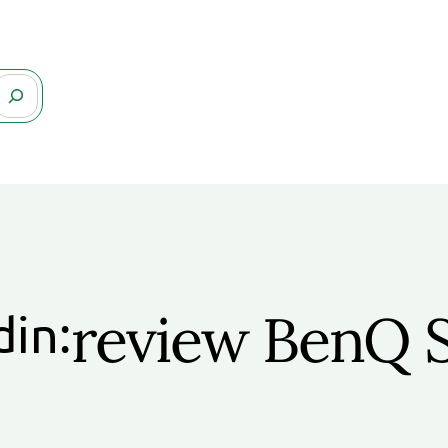
review BenQ
din: