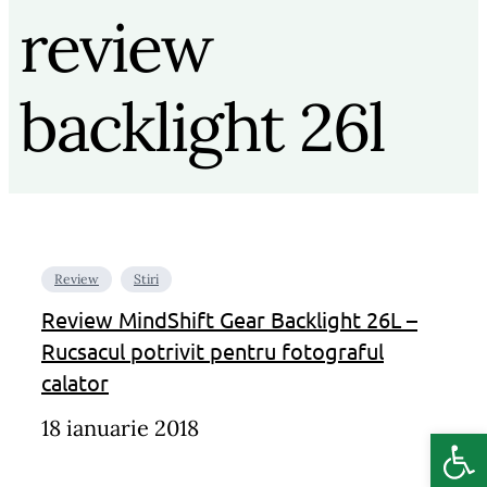
review
backlight 26l
Review
Stiri
Review MindShift Gear Backlight 26L –
Rucsacul potrivit pentru fotograful
calator
18 ianuarie 2018
Deschide b