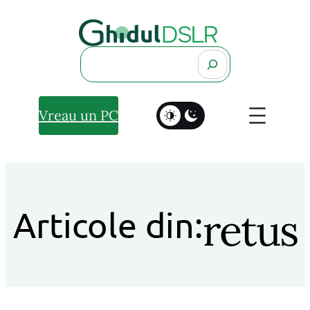
Search
Vreau un PC
retus
Articole din: