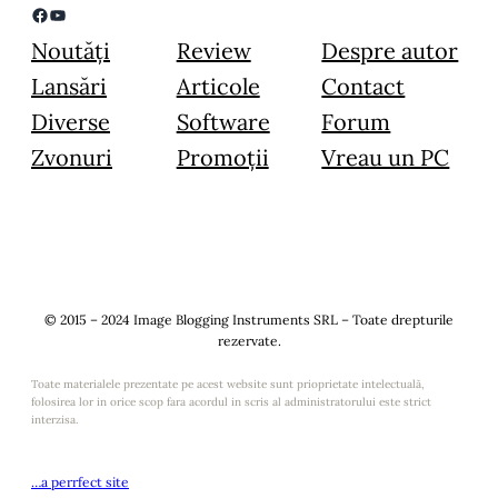
Facebook
YouTube
Noutăți
Review
Despre autor
Lansări
Articole
Contact
Diverse
Software
Forum
Zvonuri
Promoții
Vreau un PC
© 2015 – 2024 Image Blogging Instruments SRL – Toate drepturile
rezervate.
Toate materialele prezentate pe acest website sunt prioprietate intelectuală,
folosirea lor in orice scop fara acordul in scris al administratorului este strict
interzisa.
…a perrfect site