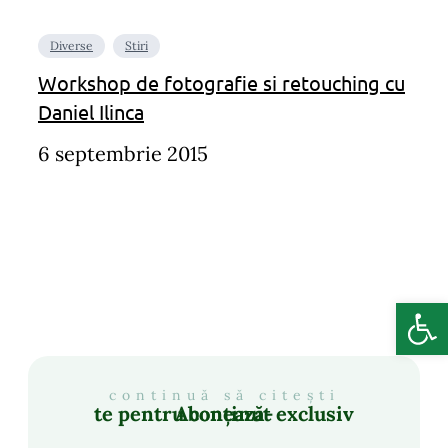
Diverse
Stiri
Workshop de fotografie si retouching cu
Daniel Ilinca
6 septembrie 2015
Deschide b
continuă să citești
Abonează-te pentru conținut exclusiv