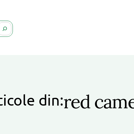
red cam
ticole din: