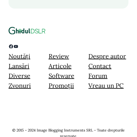
Facebook
YouTube
Noutăți
Review
Despre autor
Lansări
Articole
Contact
Diverse
Software
Forum
Zvonuri
Promoții
Vreau un PC
© 2015 – 2024 Image Blogging Instruments SRL – Toate drepturile
rezervate.