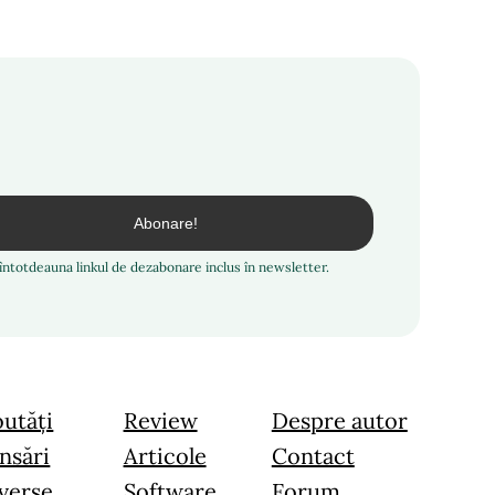
i întotdeauna linkul de dezabonare inclus în newsletter.
utăți
Review
Despre autor
nsări
Articole
Contact
verse
Software
Forum