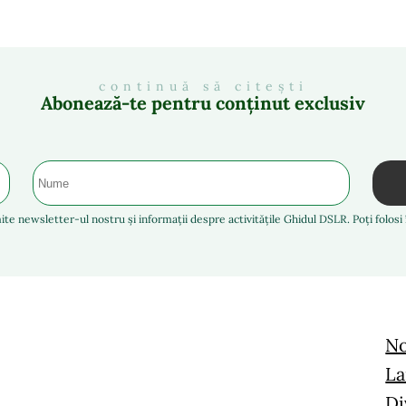
continuă să citești
Abonează-te pentru conținut exclusiv
ite newsletter-ul nostru și informații despre activitățile Ghidul DSLR. Poți folos
No
La
Di