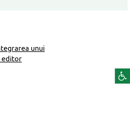
ntegrarea unui
 editor
Deschide b