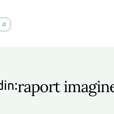
raport imagin
din: