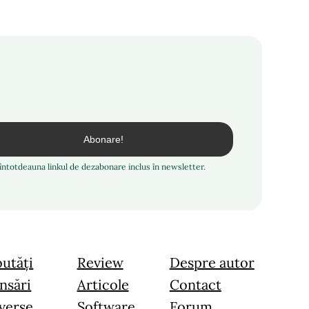
i întotdeauna linkul de dezabonare inclus în newsletter.
utăți
Review
Despre autor
nsări
Articole
Contact
verse
Software
Forum