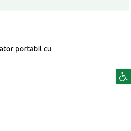
tor portabil cu
Deschide b