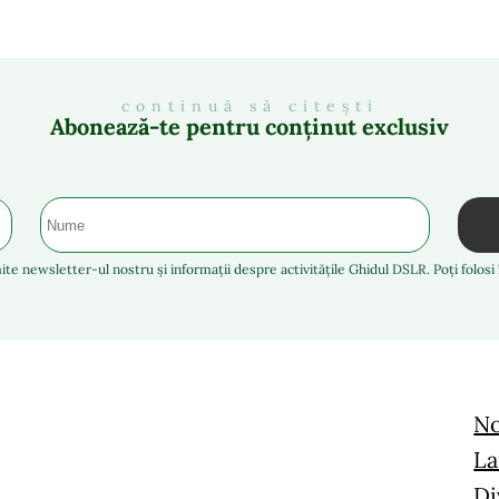
continuă să citești
Abonează-te pentru conținut exclusiv
ite newsletter-ul nostru și informații despre activitățile Ghidul DSLR. Poți folos
No
La
Di