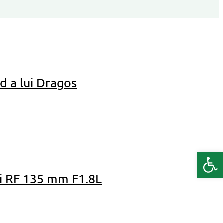
d a lui Dragos
Deschide b
si RF 135 mm F1.8L