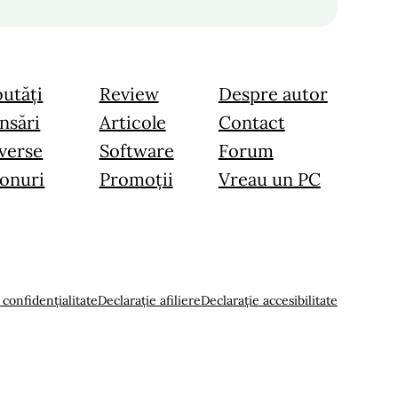
utăți
Review
Despre autor
nsări
Articole
Contact
verse
Software
Forum
onuri
Promoții
Vreau un PC
 confidențialitate
Declarație afiliere
Declarație accesibilitate