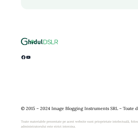
Facebook
YouTube
© 2015 – 2024 Image Blogging Instruments SRL – Toate dr
Toate materialele prezentate pe acest website sunt prioprietate intelectuală, folosi
administratorului este strict interzisa.