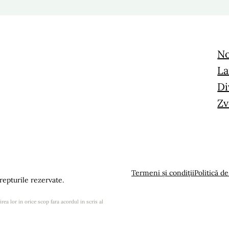
No
La
Di
Zv
Termeni și condiții
Politică de
epturile rezervate.
rea lor in orice scop fara acordul in scris al