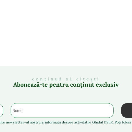
continuă să citești
Abonează-te pentru conținut exclusiv
ite newsletter-ul nostru și informații despre activitățile Ghidul DSLR. Poți folos