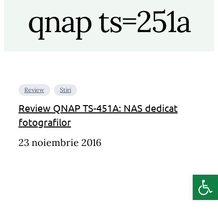
qnap ts=251a
Review
Stiri
Review QNAP TS-451A: NAS dedicat
fotografilor
23 noiembrie 2016
Deschide b