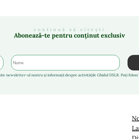
continuă să citești
Abonează-te pentru conținut exclusiv
ite newsletter-ul nostru și informații despre activitățile Ghidul DSLR. Poți folos
No
La
Di