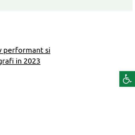
 performant si
grafi in 2023
Deschide b