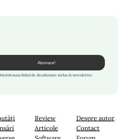
i întotdeauna linkul de dezabonare inclus în newsletter.
utăți
Review
Despre autor
nsări
Articole
Contact
verse
Software
Forum