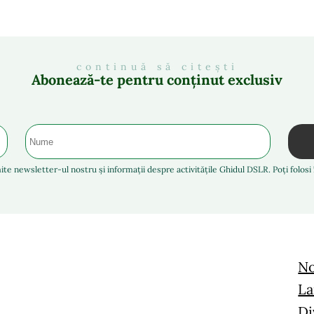
continuă să citești
Abonează-te pentru conținut exclusiv
ite newsletter-ul nostru și informații despre activitățile Ghidul DSLR. Poți folos
No
La
Di