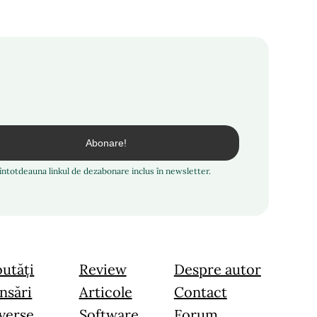
i întotdeauna linkul de dezabonare inclus în newsletter.
utăți
Review
Despre autor
nsări
Articole
Contact
verse
Software
Forum