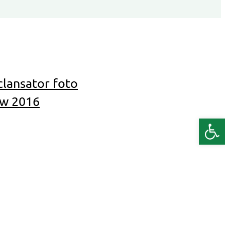
clansator foto
ow 2016
Deschide b