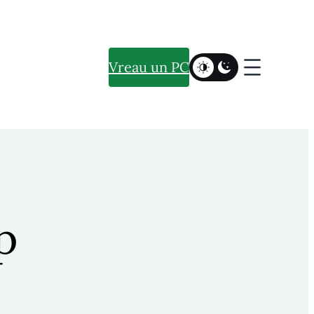
Vreau un PC
p