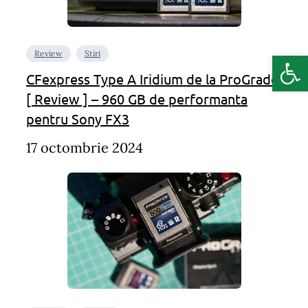
Deschide b
Review
Stiri
CFexpress Type A Iridium de la ProGrade
[ Review ] – 960 GB de performanta
pentru Sony FX3
17 octombrie 2024