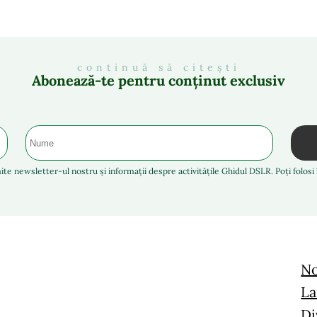
continuă să citești
Abonează-te pentru conținut exclusiv
ite newsletter-ul nostru și informații despre activitățile Ghidul DSLR. Poți folos
No
La
Di