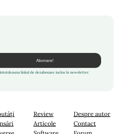
i întotdeauna linkul de dezabonare inclus în newsletter.
utăți
Review
Despre autor
nsări
Articole
Contact
verse
Software
Forum