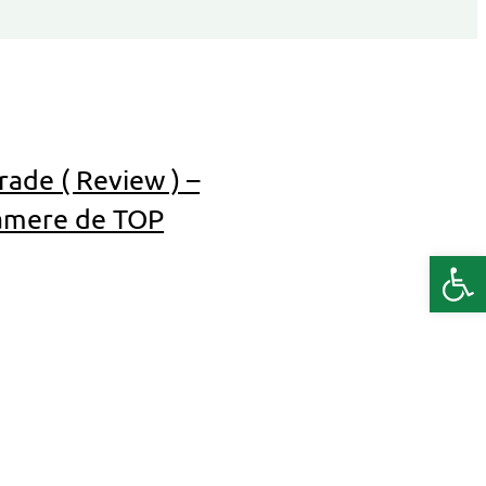
rade ( Review ) –
camere de TOP
Deschide b