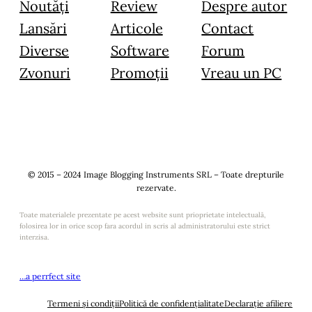
Noutăți
Review
Despre autor
Lansări
Articole
Contact
Diverse
Software
Forum
Zvonuri
Promoții
Vreau un PC
© 2015 – 2024 Image Blogging Instruments SRL – Toate drepturile
rezervate.
Toate materialele prezentate pe acest website sunt prioprietate intelectuală,
folosirea lor in orice scop fara acordul in scris al administratorului este strict
interzisa.
…a perrfect site
Termeni și condiții
Politică de confidențialitate
Declarație afiliere