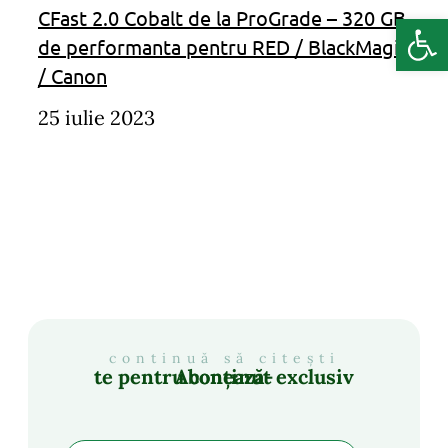
CFast 2.0 Cobalt de la ProGrade – 320 GB
Deschide b
de performanta pentru RED / BlackMagic
/ Canon
25 iulie 2023
continuă să citești
Abonează-te pentru conținut exclusiv