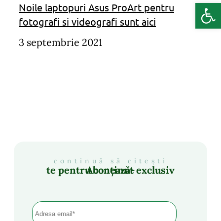
Deschide b
Noile laptopuri Asus ProArt pentru
fotografi si videografi sunt aici
3 septembrie 2021
continuă să citești
Abonează-te pentru conținut exclusiv