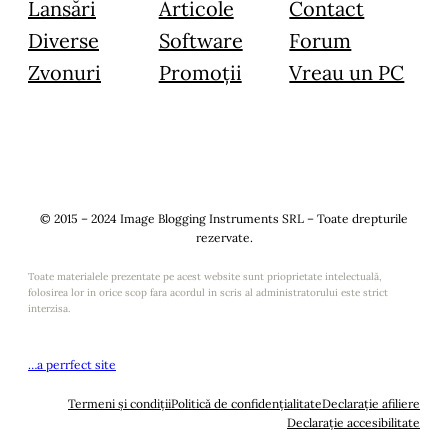
Lansări
Articole
Contact
Diverse
Software
Forum
Zvonuri
Promoții
Vreau un PC
© 2015 – 2024 Image Blogging Instruments SRL – Toate drepturile
rezervate.
Toate materialele prezentate pe acest website sunt prioprietate intelectuală,
folosirea lor in orice scop fara acordul in scris al administratorului este strict
interzisa.
…a perrfect site
Termeni și condiții
Politică de confidențialitate
Declarație afiliere
Declarație accesibilitate