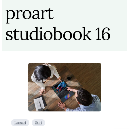
proart
studiobook 16
Lansari
Stiri