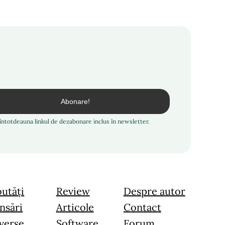
i întotdeauna linkul de dezabonare inclus în newsletter.
utăți
Review
Despre autor
nsări
Articole
Contact
verse
Software
Forum