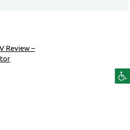
V Review –
itor
Deschide b