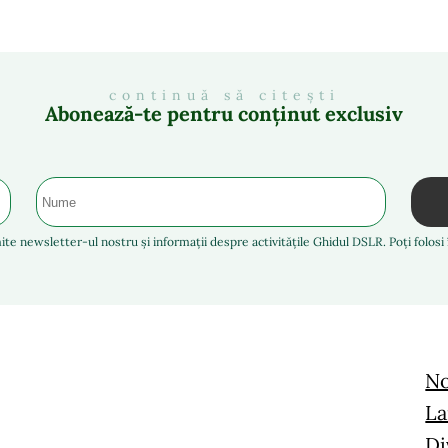
continuă să citești
Abonează-te pentru conținut exclusiv
ite newsletter-ul nostru și informații despre activitățile Ghidul DSLR. Poți folos
No
La
Di