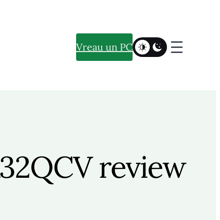
Vreau un PC
PA32QCV review