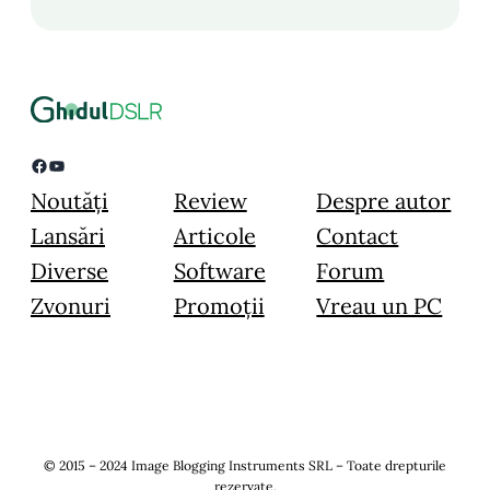
Facebook
YouTube
Noutăți
Review
Despre autor
Lansări
Articole
Contact
Diverse
Software
Forum
Zvonuri
Promoții
Vreau un PC
© 2015 – 2024 Image Blogging Instruments SRL – Toate drepturile
rezervate.