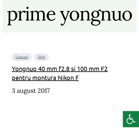
prime yongnuo
Lansari
Stiri
Yongnuo 40 mm f2.8 si 100 mm F2
pentru montura Nikon F
3 august 2017
Deschide b