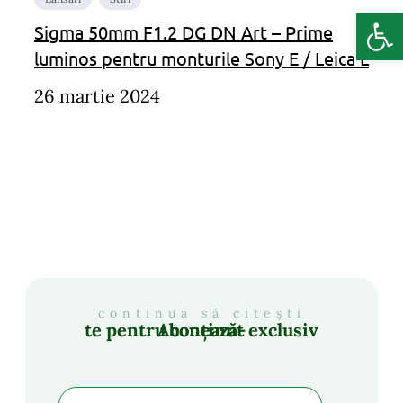
Deschide b
Sigma 50mm F1.2 DG DN Art – Prime
luminos pentru monturile Sony E / Leica L
26 martie 2024
continuă să citești
Abonează-te pentru conținut exclusiv