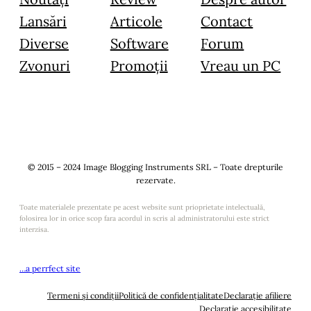
Lansări
Articole
Contact
Diverse
Software
Forum
Zvonuri
Promoții
Vreau un PC
© 2015 – 2024 Image Blogging Instruments SRL – Toate drepturile
rezervate.
Toate materialele prezentate pe acest website sunt prioprietate intelectuală,
folosirea lor in orice scop fara acordul in scris al administratorului este strict
interzisa.
…a perrfect site
Termeni și condiții
Politică de confidențialitate
Declarație afiliere
Declarație accesibilitate