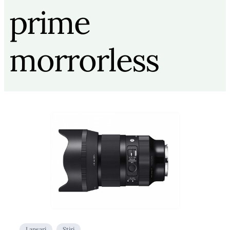
prime
morrorless
Lansari
Stiri