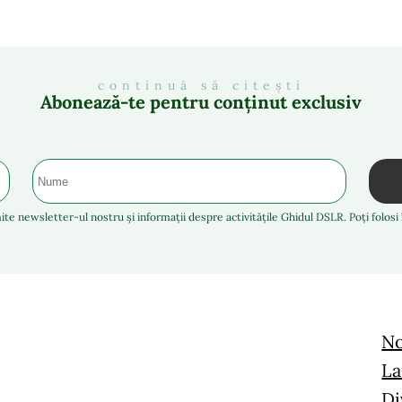
continuă să citești
Abonează-te pentru conținut exclusiv
ite newsletter-ul nostru și informații despre activitățile Ghidul DSLR. Poți folos
No
La
Di