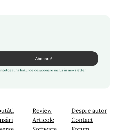
i întotdeauna linkul de dezabonare inclus în newsletter.
utăți
Review
Despre autor
nsări
Articole
Contact
verse
Software
Forum