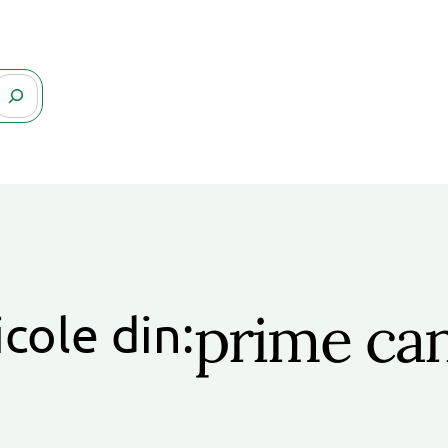
prime ca
icole din: