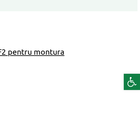
F2 pentru montura
Deschide b