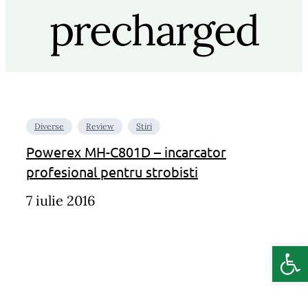
precharged
Diverse
Review
Stiri
Powerex MH-C801D – incarcator
profesional pentru strobisti
7 iulie 2016
Deschide b