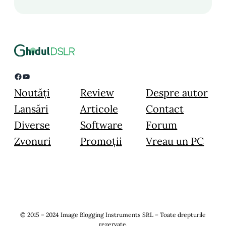
Facebook
YouTube
Noutăți
Review
Despre autor
Lansări
Articole
Contact
Diverse
Software
Forum
Zvonuri
Promoții
Vreau un PC
© 2015 – 2024 Image Blogging Instruments SRL – Toate drepturile
rezervate.