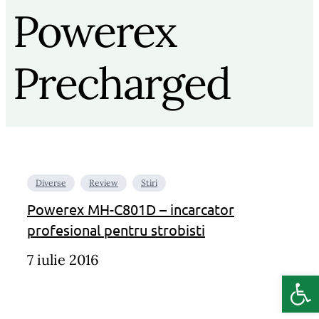
Powerex
Precharged
Diverse
Review
Stiri
Powerex MH-C801D – incarcator
profesional pentru strobisti
7 iulie 2016
Deschide b