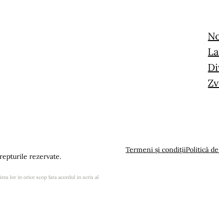
No
La
Di
Zv
Termeni și condiții
Politică de
epturile rezervate.
rea lor in orice scop fara acordul in scris al