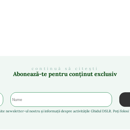
continuă să citești
Abonează-te pentru conținut exclusiv
ite newsletter-ul nostru și informații despre activitățile Ghidul DSLR. Poți folos