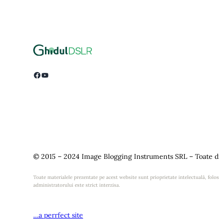
Facebook
YouTube
© 2015 – 2024 Image Blogging Instruments SRL – Toate dr
Toate materialele prezentate pe acest website sunt prioprietate intelectuală, folosi
administratorului este strict interzisa.
…a perrfect site