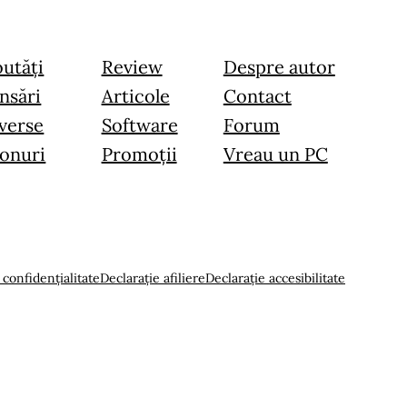
utăți
Review
Despre autor
nsări
Articole
Contact
verse
Software
Forum
onuri
Promoții
Vreau un PC
 confidențialitate
Declarație afiliere
Declarație accesibilitate