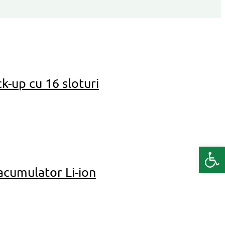
k-up cu 16 sloturi
Deschide b
 acumulator Li-ion