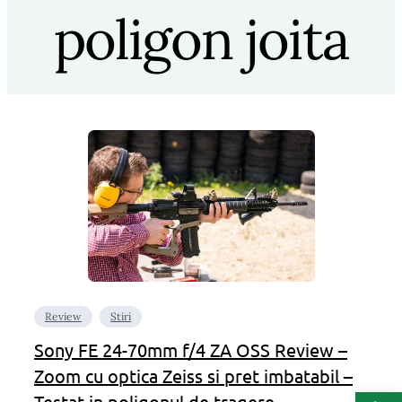
poligon joita
Review
Stiri
Sony FE 24-70mm f/4 ZA OSS Review –
Zoom cu optica Zeiss si pret imbatabil –
Deschide b
Testat in poligonul de tragere