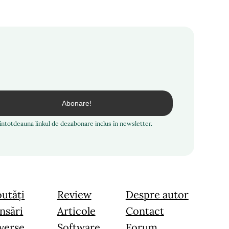
i întotdeauna linkul de dezabonare inclus în newsletter.
utăți
Review
Despre autor
nsări
Articole
Contact
verse
Software
Forum