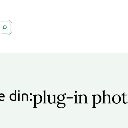
plug-in pho
e din: