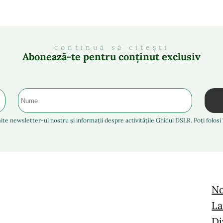
continuă să citești
Abonează-te pentru conținut exclusiv
ite newsletter-ul nostru și informații despre activitățile Ghidul DSLR. Poți folos
No
La
Di