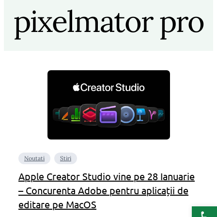
pixelmator pro
Noutati
Stiri
Apple Creator Studio vine pe 28 Ianuarie
– Concurenta Adobe pentru aplicații de
editare pe MacOS
Deschide b