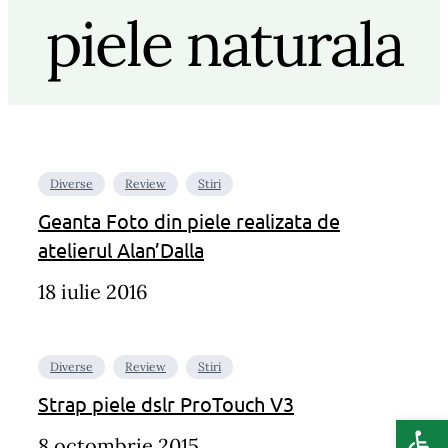
piele naturala
Diverse
Review
Stiri
Geanta Foto din piele realizata de
atelierul Alan’Dalla
18 iulie 2016
Diverse
Review
Stiri
Strap piele dslr ProTouch V3
Deschide b
8 octombrie 2015