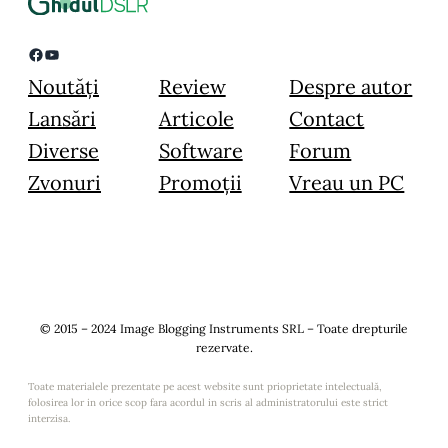
Facebook
YouTube
Noutăți
Review
Despre autor
Lansări
Articole
Contact
Diverse
Software
Forum
Zvonuri
Promoții
Vreau un PC
© 2015 – 2024 Image Blogging Instruments SRL – Toate drepturile
rezervate.
Toate materialele prezentate pe acest website sunt prioprietate intelectuală,
folosirea lor in orice scop fara acordul in scris al administratorului este strict
interzisa.