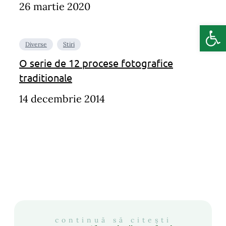
26 martie 2020
Deschide b
Diverse
Stiri
O serie de 12 procese fotografice
traditionale
14 decembrie 2014
continuă să citești