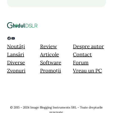
Facebook
YouTube
Noutăți
Review
Despre autor
Lansări
Articole
Contact
Diverse
Software
Forum
Zvonuri
Promoții
Vreau un PC
© 2015 – 2024 Image Blogging Instruments SRL – Toate drepturile
rezervate.