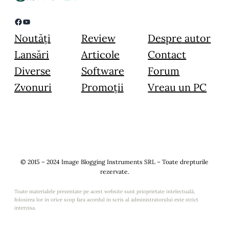
Facebook
YouTube
Noutăți
Review
Despre autor
Lansări
Articole
Contact
Diverse
Software
Forum
Zvonuri
Promoții
Vreau un PC
© 2015 – 2024 Image Blogging Instruments SRL – Toate drepturile
rezervate.
Toate materialele prezentate pe acest website sunt prioprietate intelectuală,
folosirea lor in orice scop fara acordul in scris al administratorului este strict
interzisa.