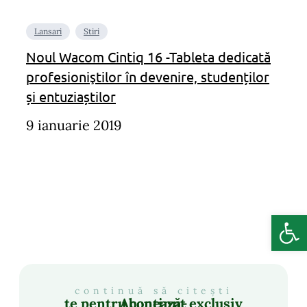
Lansari
Stiri
Noul Wacom Cintiq 16 -Tableta dedicată
profesioniştilor în devenire, studenților
și entuziaștilor
9 ianuarie 2019
Deschide b
continuă să citești
Abonează-te pentru conținut exclusiv