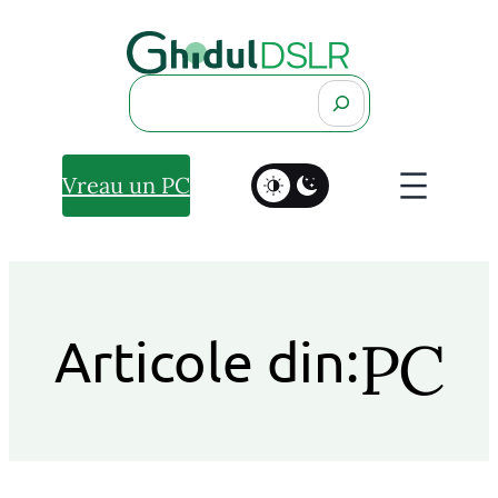
Search
Vreau un PC
PC
Articole din: