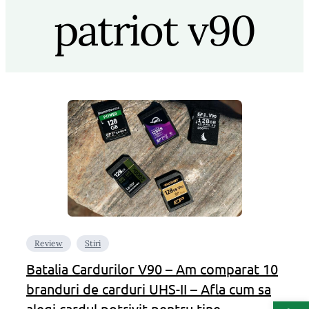
patriot v90
Review
Stiri
Batalia Cardurilor V90 – Am comparat 10
branduri de carduri UHS-II – Afla cum sa
Deschide b
alegi cardul potrivit pentru tine