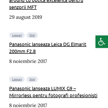
senzorii MFT
29 august 2019
Deschide b
Lansari
Stiri
Panasonic lanseaza Leica DG Elmarit
200mm F2.8
8 noiembrie 2017
Lansari
Stiri
Panasonic lanseaza LUMIX G9 –
Mirrorless pentru fotografi profesionisti
8 noiembrie 2017