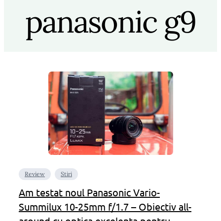
panasonic g9
Review
Stiri
Am testat noul Panasonic Vario-
Summilux 10-25mm f/1.7 – Obiectiv all-
around cu optica excelenta pentru