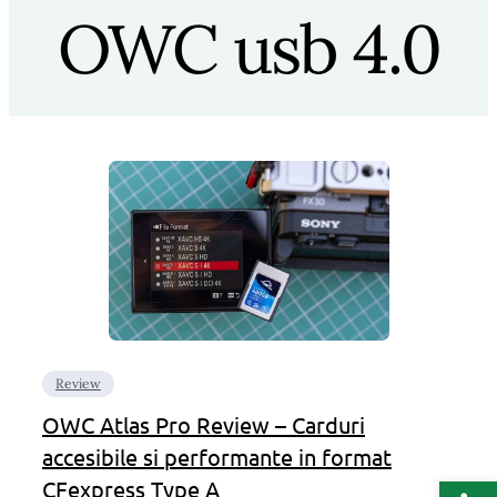
OWC usb 4.0
Review
OWC Atlas Pro Review – Carduri
accesibile si performante in format
Deschide b
CFexpress Type A