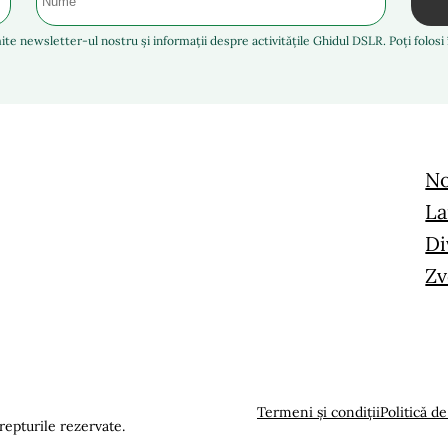
ite newsletter-ul nostru și informații despre activitățile Ghidul DSLR. Poți folos
No
La
Di
Zv
Termeni și condiții
Politică de
epturile rezervate.