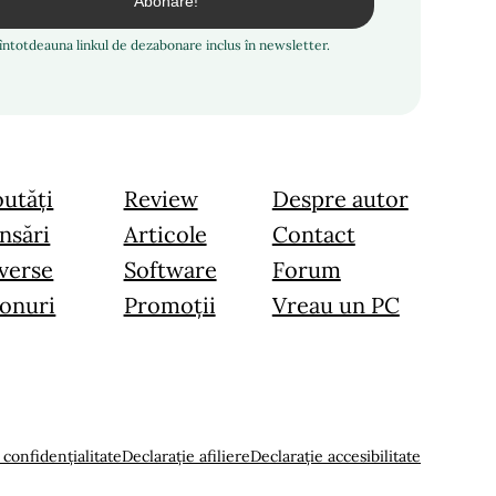
i întotdeauna linkul de dezabonare inclus în newsletter.
utăți
Review
Despre autor
nsări
Articole
Contact
verse
Software
Forum
onuri
Promoții
Vreau un PC
 confidențialitate
Declarație afiliere
Declarație accesibilitate