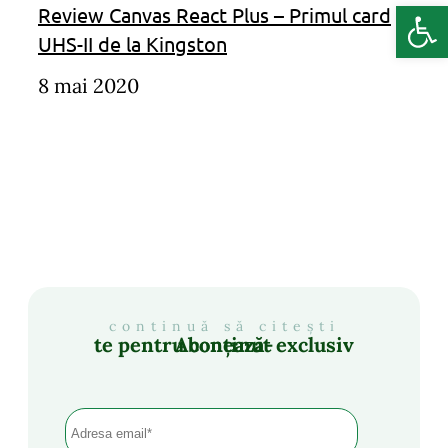
Deschide b
Review Canvas React Plus – Primul card
UHS-II de la Kingston
8 mai 2020
continuă să citești
Abonează-te pentru conținut exclusiv