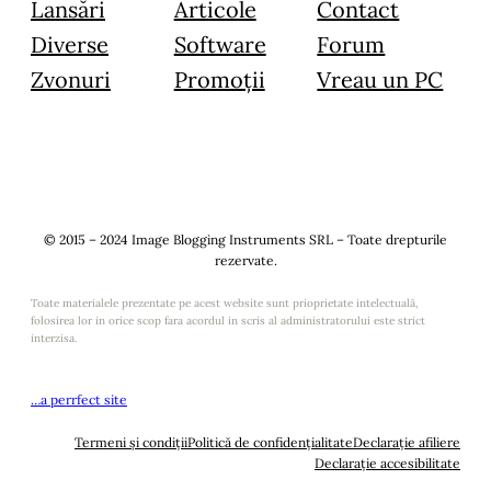
Lansări
Articole
Contact
Diverse
Software
Forum
Zvonuri
Promoții
Vreau un PC
© 2015 – 2024 Image Blogging Instruments SRL – Toate drepturile
rezervate.
Toate materialele prezentate pe acest website sunt prioprietate intelectuală,
folosirea lor in orice scop fara acordul in scris al administratorului este strict
interzisa.
…a perrfect site
Termeni și condiții
Politică de confidențialitate
Declarație afiliere
Declarație accesibilitate