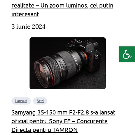
realitate – Un zoom luminos, cel putin
interesant
3 iunie 2024
Deschide b
Lansari
Stiri
Samyang 35-150 mm F2-F2.8 s-a lansat
oficial pentru Sony FE – Concurenta
Directa pentru TAMRON