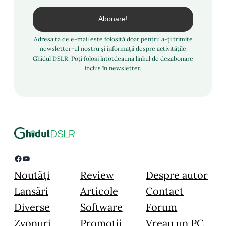
Adresa ta de e-mail este folosită doar pentru a-ți trimite
newsletter-ul nostru și informații despre activitățile
Ghidul DSLR. Poți folosi întotdeauna linkul de dezabonare
inclus în newsletter.
Facebook
YouTube
Noutăți
Review
Despre autor
Lansări
Articole
Contact
Diverse
Software
Forum
Zvonuri
Promoții
Vreau un PC