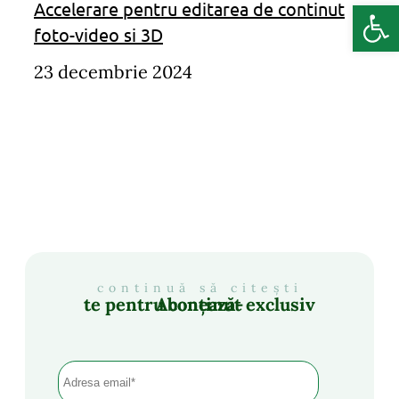
Deschide b
Accelerare pentru editarea de continut
foto-video si 3D
23 decembrie 2024
continuă să citești
Abonează-te pentru conținut exclusiv