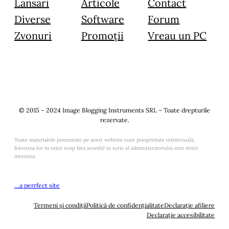
Lansări
Articole
Contact
Diverse
Software
Forum
Zvonuri
Promoții
Vreau un PC
© 2015 – 2024 Image Blogging Instruments SRL – Toate drepturile
rezervate.
Toate materialele prezentate pe acest website sunt prioprietate intelectuală,
folosirea lor in orice scop fara acordul in scris al administratorului este strict
interzisa.
…a perrfect site
Termeni și condiții
Politică de confidențialitate
Declarație afiliere
Declarație accesibilitate