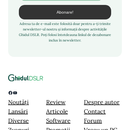
Adresa ta de e-mail este folosită doar pentru a-ți trimite
newsletter-ul nostru și informații despre activitățile
Ghidul DSLR. Poți folosi întotdeauna linkul de dezabonare
inclus în newsletter.
Facebook
YouTube
Noutăți
Review
Despre autor
Lansări
Articole
Contact
Diverse
Software
Forum
Zvonuri
Promoții
Vreau un PC