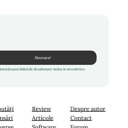
i întotdeauna linkul de dezabonare inclus în newsletter.
utăți
Review
Despre autor
nsări
Articole
Contact
verse
Software
Forum