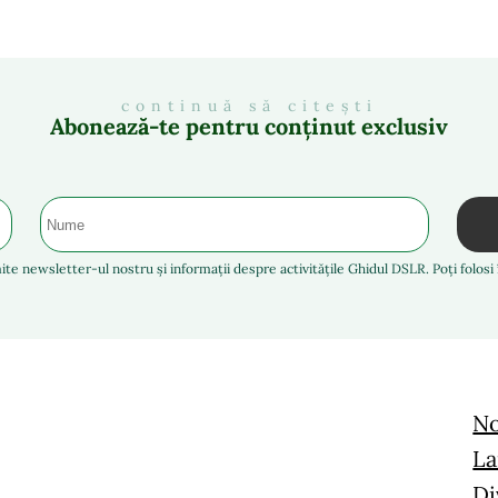
continuă să citești
Abonează-te pentru conținut exclusiv
ite newsletter-ul nostru și informații despre activitățile Ghidul DSLR. Poți folos
No
La
Di