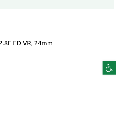
/2.8E ED VR, 24mm
Deschide b