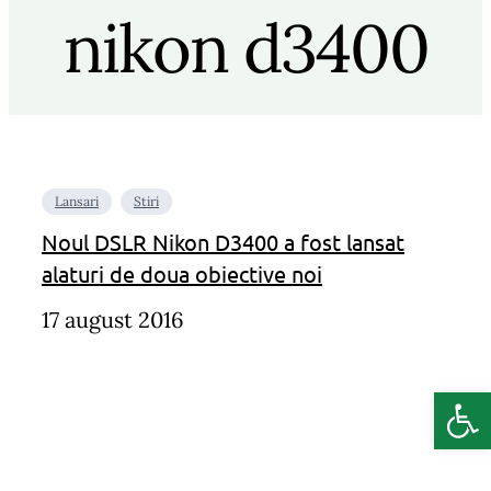
nikon d3400
Lansari
Stiri
Noul DSLR Nikon D3400 a fost lansat
alaturi de doua obiective noi
17 august 2016
Deschide b