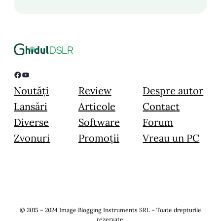
Facebook
YouTube
Noutăți
Review
Despre autor
Lansări
Articole
Contact
Diverse
Software
Forum
Zvonuri
Promoții
Vreau un PC
© 2015 – 2024 Image Blogging Instruments SRL – Toate drepturile
rezervate.