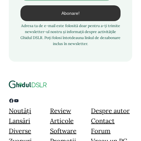
Adresa ta de e-mail este folosită doar pentru a-ți trimite
newsletter-ul nostru și informații despre activitățile
Ghidul DSLR. Poți folosi întotdeauna linkul de dezabonare
inclus în newsletter.
Facebook
YouTube
Noutăți
Review
Despre autor
Lansări
Articole
Contact
Diverse
Software
Forum
Zvonuri
Promoții
Vreau un PC