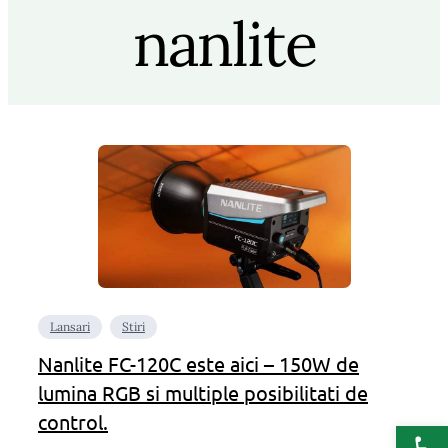
nanlite
Lansari
Stiri
Nanlite FC-120C este aici – 150W de
lumina RGB si multiple posibilitati de
control.
Deschide b