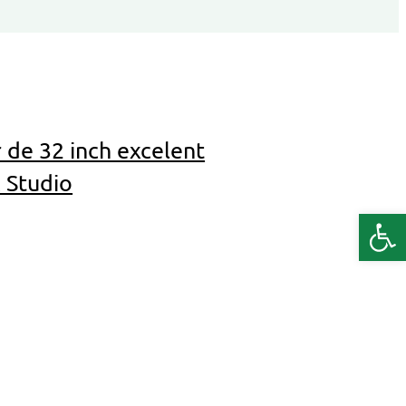
de 32 inch excelent
 Studio
Deschide b