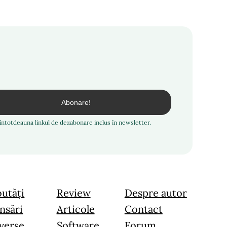
i întotdeauna linkul de dezabonare inclus în newsletter.
utăți
Review
Despre autor
nsări
Articole
Contact
verse
Software
Forum