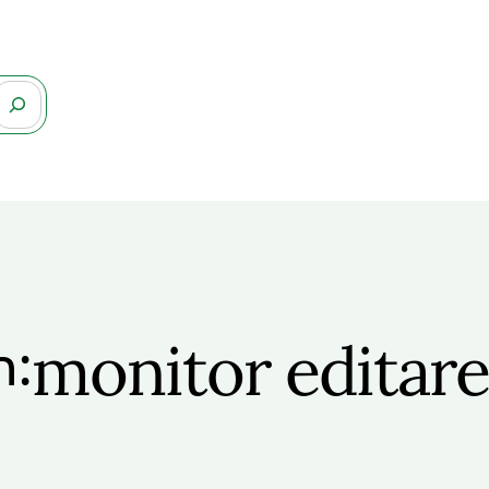
monitor editar
n: