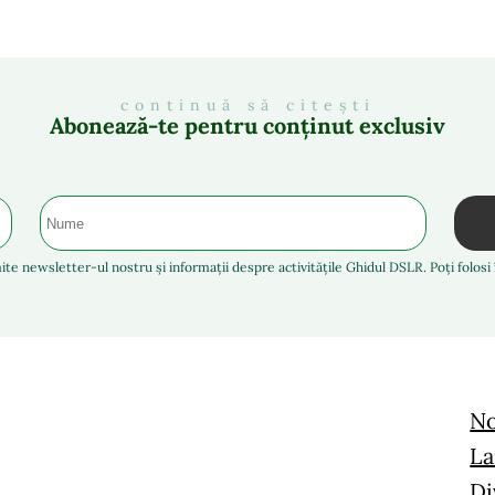
continuă să citești
Abonează-te pentru conținut exclusiv
ite newsletter-ul nostru și informații despre activitățile Ghidul DSLR. Poți folos
No
La
Di