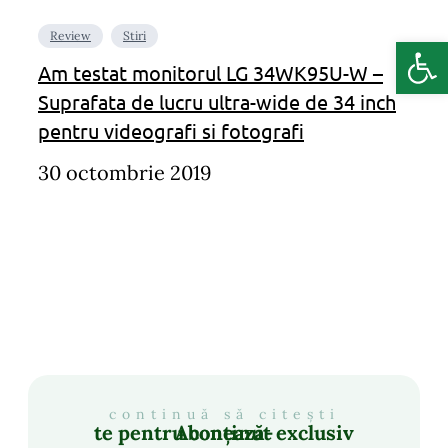
Review
Stiri
Deschide b
Am testat monitorul LG 34WK95U-W –
Suprafata de lucru ultra-wide de 34 inch
pentru videografi si fotografi
30 octombrie 2019
continuă să citești
Abonează-te pentru conținut exclusiv