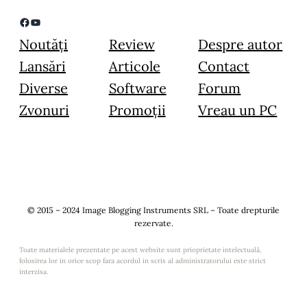
Facebook
YouTube
Noutăți
Review
Despre autor
Lansări
Articole
Contact
Diverse
Software
Forum
Zvonuri
Promoții
Vreau un PC
© 2015 – 2024 Image Blogging Instruments SRL – Toate drepturile
rezervate.
Toate materialele prezentate pe acest website sunt prioprietate intelectuală,
folosirea lor in orice scop fara acordul in scris al administratorului este strict
interzisa.