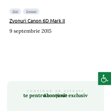
Stiri
Zvonuri
Zvonuri Canon 6D Mark II
9 septembrie 2015
Deschide b
continuă să citești
Abonează-te pentru conținut exclusiv