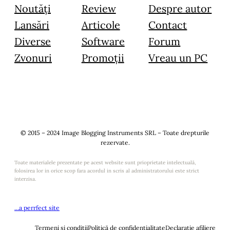
Noutăți
Review
Despre autor
Lansări
Articole
Contact
Diverse
Software
Forum
Zvonuri
Promoții
Vreau un PC
© 2015 – 2024 Image Blogging Instruments SRL – Toate drepturile
rezervate.
Toate materialele prezentate pe acest website sunt prioprietate intelectuală,
folosirea lor in orice scop fara acordul in scris al administratorului este strict
interzisa.
…a perrfect site
Termeni și condiții
Politică de confidențialitate
Declarație afiliere