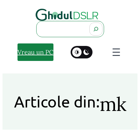
Search
Vreau un PC
mk
Articole din: