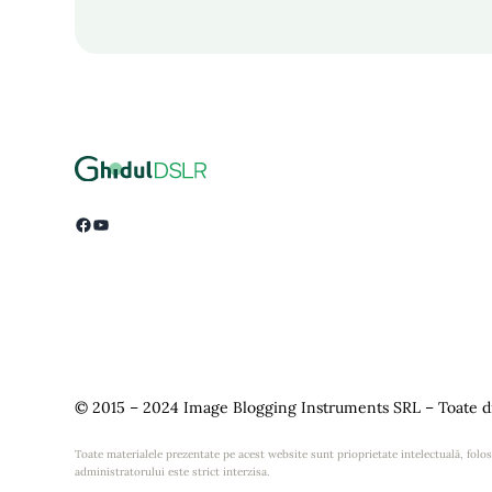
Facebook
YouTube
© 2015 – 2024 Image Blogging Instruments SRL – Toate dr
Toate materialele prezentate pe acest website sunt prioprietate intelectuală, folosi
administratorului este strict interzisa.