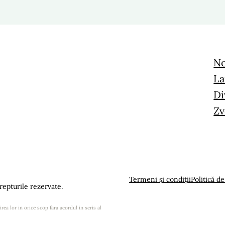
No
La
Di
Zv
Termeni și condiții
Politică de
epturile rezervate.
rea lor in orice scop fara acordul in scris al