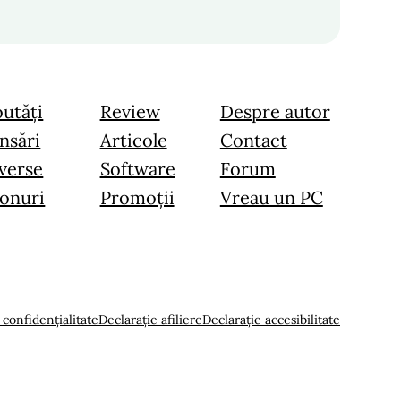
utăți
Review
Despre autor
nsări
Articole
Contact
verse
Software
Forum
onuri
Promoții
Vreau un PC
 confidențialitate
Declarație afiliere
Declarație accesibilitate