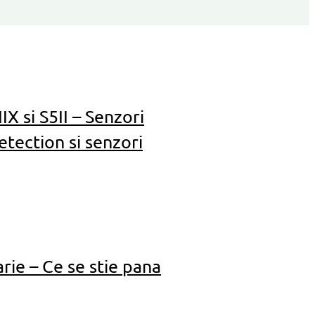
X si S5II – Senzori
tection si senzori
ie – Ce se stie pana