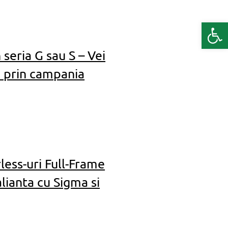
Deschide b
eria G sau S – Vei
oi prin campania
less-uri Full-Frame
lianta cu Sigma si