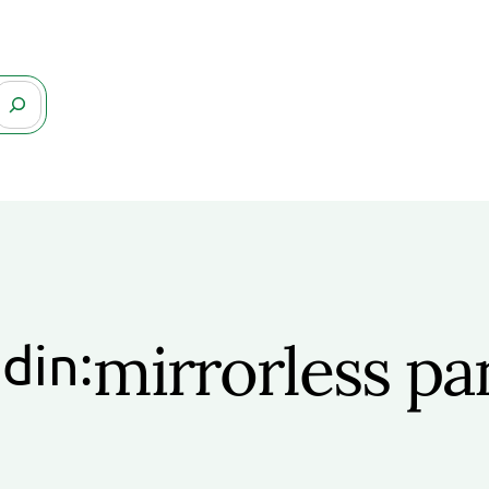
mirrorless pa
 din: