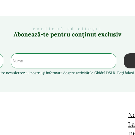
continuă să citești
Abonează-te pentru conținut exclusiv
ite newsletter-ul nostru și informații despre activitățile Ghidul DSLR. Poți folos
No
La
Di