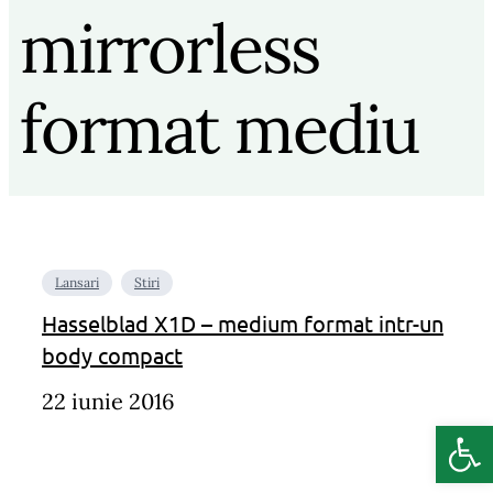
mirrorless
format mediu
Lansari
Stiri
Hasselblad X1D – medium format intr-un
body compact
22 iunie 2016
Deschide b