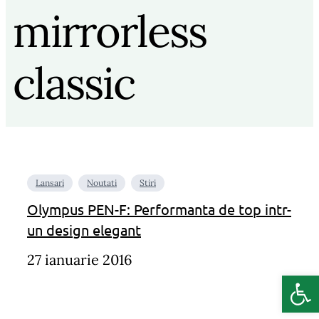
mirrorless
classic
Lansari
Noutati
Stiri
Olympus PEN-F: Performanta de top intr-
un design elegant
27 ianuarie 2016
Deschide b